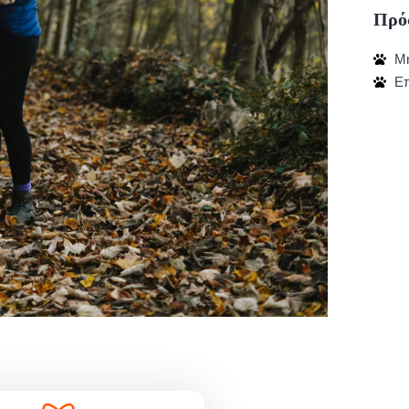
Πρό
Μη
Επ