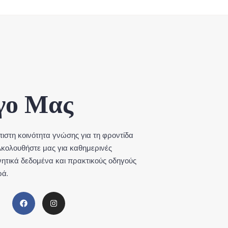
γο Μας
όπιστη κοινότητα γνώσης για τη φροντίδα
κολουθήστε μας για καθημερινές
νητικά δεδομένα και πρακτικούς οδηγούς
ρά.
F
I
a
n
c
s
e
t
b
a