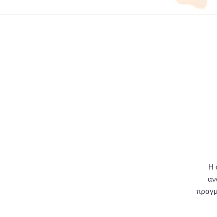
Η 
αν
πραγμα