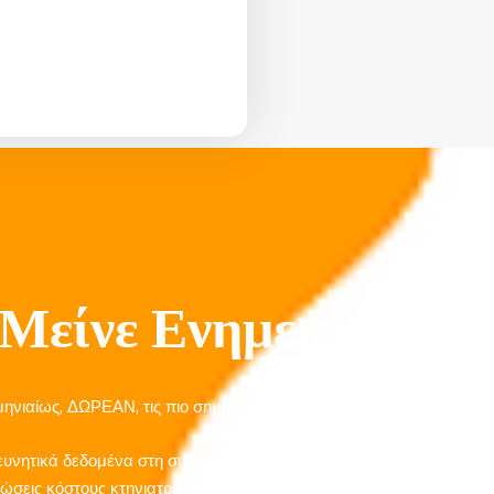
Μείνε Ενημερωμένο
ηνιαίως, ΔΩΡΕΑΝ, τις πιο σημαντικές πληροφορίες για τη φροντίδ
ευνητικά δεδομένα στη συμπεριφορά ζώων
ώσεις κόστους κτηνιατρικών υπηρεσιών