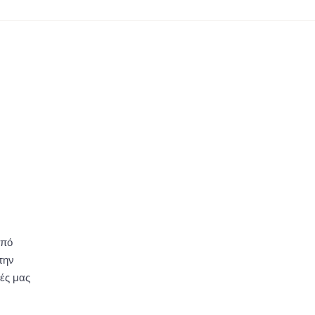
από
την
τές μας