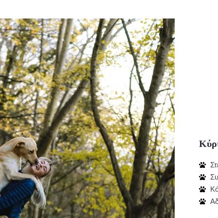
Κύρι
Στ
Συ
Κό
Αδ